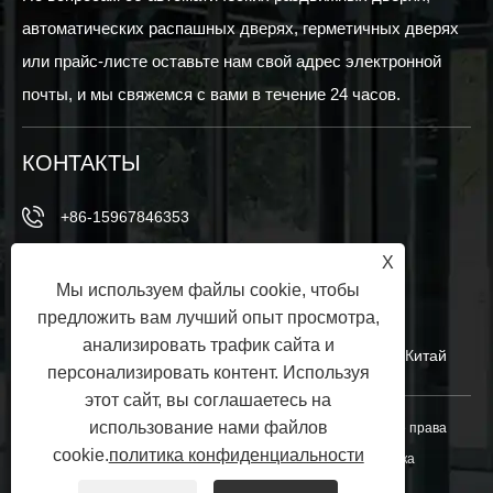
автоматических распашных дверях, герметичных дверях
или прайс-листе оставьте нам свой адрес электронной
почты, и мы свяжемся с вами в течение 24 часов.
КОНТАКТЫ
+86-15967846353
X
+86-15967846353
Мы используем файлы cookie, чтобы
info@vezedoors.com
предложить вам лучший опыт просмотра,
анализировать трафик сайта и
В промышленном парке, Хемеди -Таун, Офис, Китай
персонализировать контент. Используя
этот сайт, вы соглашаетесь на
использование нами файлов
Copyright © 2024 Ningbo Veze Automatic Door Co., Ltd. Все права
cookie.
политика конфиденциальности
защищены.
Links
|
Sitemap
|
RSS
|
XML
|
политика
конфиденциальности
|