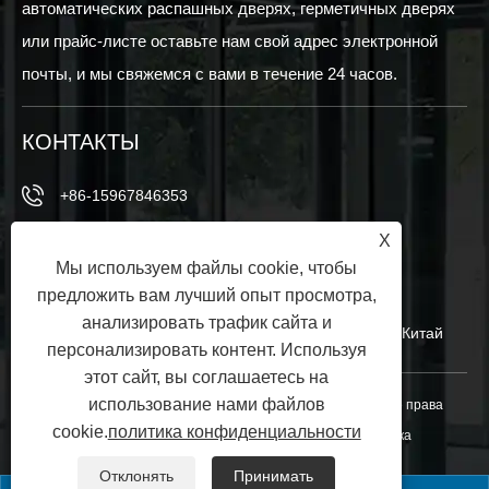
автоматических распашных дверях, герметичных дверях
или прайс-листе оставьте нам свой адрес электронной
почты, и мы свяжемся с вами в течение 24 часов.
КОНТАКТЫ
+86-15967846353
X
+86-15967846353
Мы используем файлы cookie, чтобы
info@vezedoors.com
предложить вам лучший опыт просмотра,
анализировать трафик сайта и
В промышленном парке, Хемеди -Таун, Офис, Китай
персонализировать контент. Используя
этот сайт, вы соглашаетесь на
использование нами файлов
Copyright © 2024 Ningbo Veze Automatic Door Co., Ltd. Все права
cookie.
политика конфиденциальности
защищены.
Links
|
Sitemap
|
RSS
|
XML
|
политика
конфиденциальности
|
Отклонять
Принимать