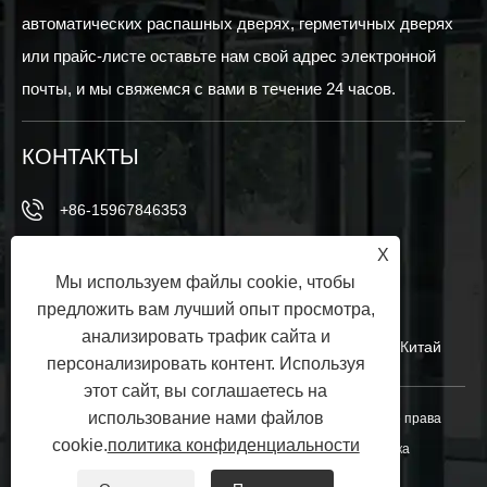
автоматических распашных дверях, герметичных дверях
или прайс-листе оставьте нам свой адрес электронной
почты, и мы свяжемся с вами в течение 24 часов.
КОНТАКТЫ
+86-15967846353
X
+86-15967846353
Мы используем файлы cookie, чтобы
info@vezedoors.com
предложить вам лучший опыт просмотра,
анализировать трафик сайта и
В промышленном парке, Хемеди -Таун, Офис, Китай
персонализировать контент. Используя
этот сайт, вы соглашаетесь на
использование нами файлов
Copyright © 2024 Ningbo Veze Automatic Door Co., Ltd. Все права
cookie.
политика конфиденциальности
защищены.
Links
|
Sitemap
|
RSS
|
XML
|
политика
конфиденциальности
|