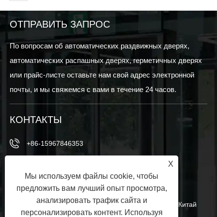
ОТПРАВИТЬ ЗАПРОС
По вопросам об автоматических раздвижных дверях,
автоматических распашных дверях, герметичных дверях
или прайс-листе оставьте нам свой адрес электронной
почты, и мы свяжемся с вами в течение 24 часов.
КОНТАКТЫ
+86-15967846353
+86-15967846353
X
Мы используем файлы cookie, чтобы
info@vezedoors.com
предложить вам лучший опыт просмотра,
анализировать трафик сайта и
В промышленном парке, Хемеди -Таун, Офис, Китай
персонализировать контент. Используя